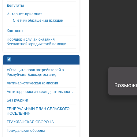
Депутаты
Интернет-приемная
Счетчик обращений граждан
Контакты
Порядок и случаи оказания
бесплатной юридической помощи.
«О защите прав потребителей в
Республике Башкортостан»,
Антинаркотическая комиссия
Антитеррористическая деятельность
Без рубрики
ГЕНЕРАЛЬНЫЙ ПЛАН СЕЛЬСКОГО
ПОСЕЛЕНИЯ
ГРАЖДАНСКАЯ ОБОРОНА
Гражданская оборона