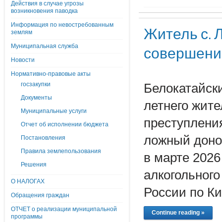
Действия в случае угрозы
возникновения паводка
Информация по невостребованным
Житель с. 
землям
Муниципальная служба
совершени
Новости
Нормативно-правовые акты
госзакупки
Белокатайск
Документы
летнего жите
Муниципальные услуги
преступления
Отчет об исполнении бюджета
ложный доно
Постановления
Правила землепользования
в марте 2026
Решения
алкогольног
О НАЛОГАХ
России по Ки
Обращения граждан
ОТЧЕТ о реализации муниципальной
Continue reading »
программы