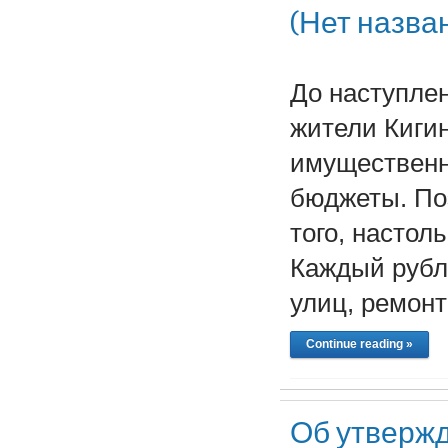
(Нет назва
До наступле
жители Кигин
имущественн
бюджеты. По
того, настол
Каждый рубль
улиц, ремон
Continue reading »
Об утвержд