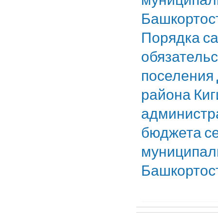
Башкортост
Порядка с
обязательс
поселения
района Киг
администр
бюджета се
муниципаль
Башкортос