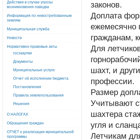
Действия в случае угрозы
законов.
возникновения паводка
Доплата фор
Информация по невостребованным
землям
ежемесячно 
Муниципальная служба
гражданам, к
Новости
Для летчиков
Нормативно-правовые акты
госзакупки
горнорабочий
Документы
шахт, и дру
Муниципальные услуги
Отчет об исполнении бюджета
профессии.
Постановления
Размер допл
Правила землепользования
Учитывают ст
Решения
шахтера ста
О НАЛОГАХ
угля и сланц
Обращения граждан
ОТЧЕТ о реализации муниципальной
Летчикам дл
программы